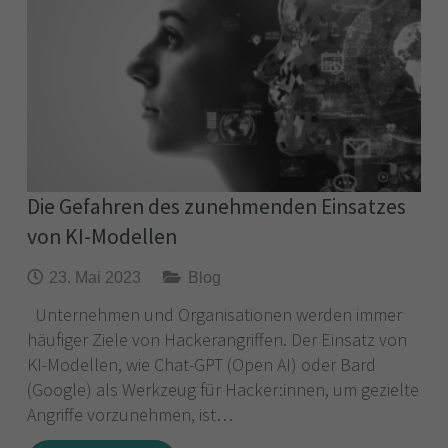
Die Gefahren des zunehmenden Einsatzes
von KI-Modellen
23. Mai 2023
Blog
Unternehmen und Organisationen werden immer
häufiger Ziele von Hackerangriffen. Der Einsatz von
KI-Modellen, wie Chat-GPT (Open AI) oder Bard
(Google) als Werkzeug für Hacker:innen, um gezielte
Angriffe vorzunehmen, ist…