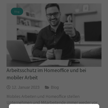
Blog
Arbeitsschutz im Homeoffice und bei
mobiler Arbeit
12. Januar 2023
Blog
Mobiles Arbeiten und Homeoffice stellen
Unternehmen und Mitarbeitende immer wieder vor