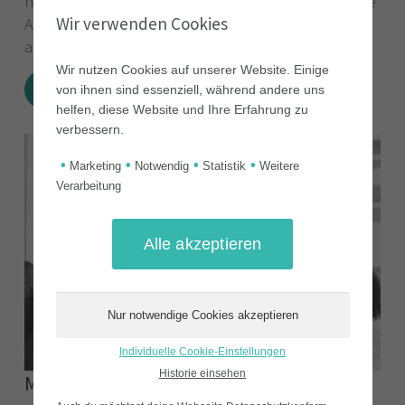
neue Herausforderungen und Anforderungen. Diese
Wir verwenden Cookies
Arbeitsweise eröffnet die Möglichkeit, flexibler zu
arbeiten, was vor allem im Hinblick auf die…
Wir nutzen Cookies auf unserer Website. Einige
Weiterlesen
von ihnen sind essenziell, während andere uns
helfen, diese Website und Ihre Erfahrung zu
verbessern.
Blog
•
•
•
•
Marketing
Notwendig
Statistik
Weitere
Verarbeitung
Individuelle Cookie-Einstellungen
Historie einsehen
Mitarbeiterschulung