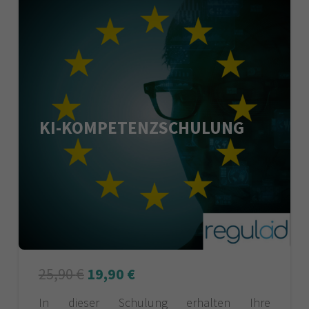
KI-KOMPETENZSCHULUNG
25,90
€
19,90
€
In dieser Schulung erhalten Ihre