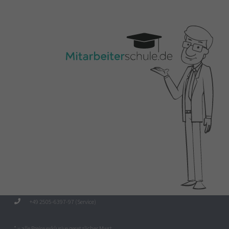
+49 2505-6397-97 (Service)
* = alle Preise exklusive gesetzlicher Mwst.