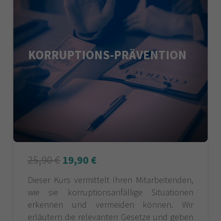
KORRUPTIONS-PRÄVENTION
25,90
€
19,90
€
Dieser Kurs vermittelt Ihren Mitarbeitenden,
wie sie korruptionsanfällige Situationen
erkennen und vermeiden können. Wir
erläutern die relevanten Gesetze und geben