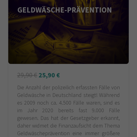
GELDWÄSCHE-PRÄVENTION
29,90
€
25,90
€
Die Anzahl der polizeilich erfassten Fälle von
Geldwäsche in Deutschland steigt! Während
es 2009 noch ca. 4.500 Fälle waren, sind es
im Jahr 2020 bereits fast 9.000 Fälle
gewesen. Das hat der Gesetzgeber erkannt,
daher widmet die Finanzaufsicht dem Thema
Geldwäscheprävention eine immer größere