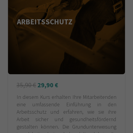
ARBEITSSCHUTZ
35,90
€
29,90
€
In diesem Kurs erhalten Ihre Mitarbeitenden
eine umfassende Einführung in den
Arbeitsschutz und erfahren, wie sie ihre
Arbeit sicher und gesundheitsfördernd
gestalten können. Die Grundunterweisung