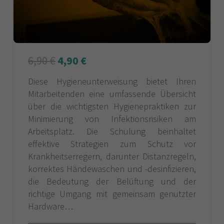
6,90
€
4,90
€
Diese Hygieneunterweisung bietet Ihren
Mitarbeitenden eine umfassende Übersicht
über die wichtigsten Hygienepraktiken zur
Minimierung von Infektionsrisiken am
Arbeitsplatz. Die Schulung beinhaltet
effektive Strategien zum Schutz vor
Krankheitserregern, darunter Distanzregeln,
korrektes Händewaschen und -desinfizieren,
die Bedeutung der Belüftung und der
richtige Umgang mit gemeinsam genutzter
Hardware…