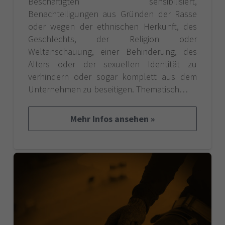
Beschäftigten sensibilisiert,
Benachteiligungen aus Gründen der Rasse
oder wegen der ethnischen Herkunft, des
Geschlechts, der Religion oder
Weltanschauung, einer Behinderung, des
Alters oder der sexuellen Identität zu
verhindern oder sogar komplett aus dem
Unternehmen zu beseitigen. Thematisch…
Mehr Infos ansehen »