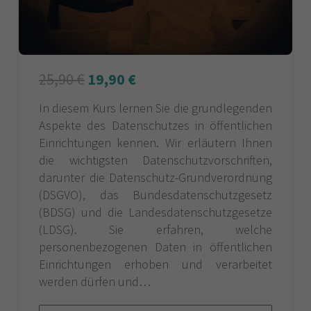
25,90
€
19,90
€
In diesem Kurs lernen Sie die grundlegenden
Aspekte des Datenschutzes in öffentlichen
Einrichtungen kennen. Wir erläutern Ihnen
die wichtigsten Datenschutzvorschriften,
darunter die Datenschutz-Grundverordnung
(DSGVO), das Bundesdatenschutzgesetz
(BDSG) und die Landesdatenschutzgesetze
(LDSG). Sie erfahren, welche
personenbezogenen Daten in öffentlichen
Einrichtungen erhoben und verarbeitet
werden dürfen und…