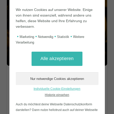
Wir nutzen Cookies auf unserer Website. Einige
von ihnen sind essenziell, während andere uns
FAHRERUNTERWEISUNG
helfen, diese Website und Ihre Erfahrung zu
verbessern.
(AUSSENDIENST)
•
•
•
•
Marketing
Notwendig
Statistik
Weitere
Verarbeitung
14,90
€
9,90
€
In unserer kurzen, aber umfassenden
Individuelle Cookie-Einstellungen
Fahrerunterweisung erfahren Ihre
Historie einsehen
Mitarbeitenden, wie sie Fahrzeugen im
beruflichen Kontext, einschließlich
Auch du möchtest deine Webseite Datenschutzkonform
Dienstfahrzeugen, Mietwagen und
darstellen? Dann nutze
hellotrust auch auf deiner Webseite