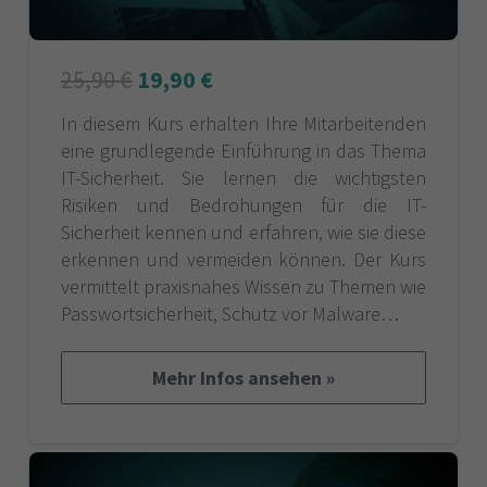
25,90
€
19,90
€
In diesem Kurs erhalten Ihre Mitarbeitenden
eine grundlegende Einführung in das Thema
IT-Sicherheit. Sie lernen die wichtigsten
Risiken und Bedrohungen für die IT-
Sicherheit kennen und erfahren, wie sie diese
erkennen und vermeiden können. Der Kurs
vermittelt praxisnahes Wissen zu Themen wie
Passwortsicherheit, Schutz vor Malware…
Mehr Infos ansehen »