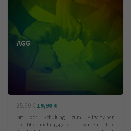
AGG
25,90
€
19,90
€
Mit der Schulung zum Allgemeinen
Gleichbehandlungsgesetz werden Ihre