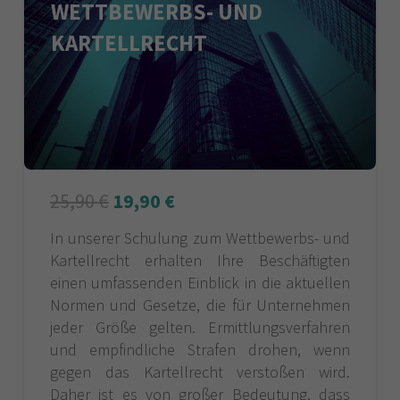
WETTBEWERBS- UND
KARTELLRECHT
25,90
€
19,90
€
In unserer Schulung zum Wettbewerbs- und
Kartellrecht erhalten Ihre Beschäftigten
einen umfassenden Einblick in die aktuellen
Normen und Gesetze, die für Unternehmen
jeder Größe gelten. Ermittlungsverfahren
und empfindliche Strafen drohen, wenn
gegen das Kartellrecht verstoßen wird.
Daher ist es von großer Bedeutung, dass