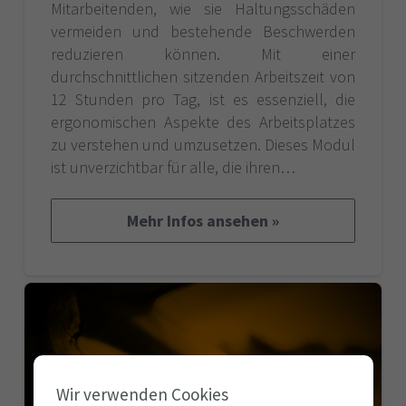
Mitarbeitenden, wie sie Haltungsschäden
vermeiden und bestehende Beschwerden
reduzieren können. Mit einer
durchschnittlichen sitzenden Arbeitszeit von
12 Stunden pro Tag, ist es essenziell, die
ergonomischen Aspekte des Arbeitsplatzes
zu verstehen und umzusetzen. Dieses Modul
ist unverzichtbar für alle, die ihren…
Mehr Infos ansehen »
Wir verwenden Cookies