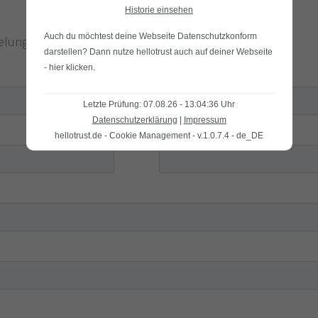
Historie einsehen
Auch du möchtest deine Webseite Datenschutzkonform
selung übertragen.
darstellen? Dann nutze
hellotrust auch auf deiner Webseite
- hier klicken
.
Letzte Prüfung: 07.08.26 - 13:04:36 Uhr
Datenschutzerklärung
|
Impressum
hellotrust.de - Cookie Management - v.1.0.7.4 - de_DE