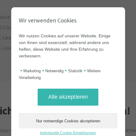
Value
Wir verwenden Cookies
el-Lösung
Wir nutzen Cookies auf unserer Website. Einige
 E-Learning Content
von ihnen sind essenziell, während andere uns
 E-Learning Produktion
helfen, diese Website und Ihre Erfahrung zu
verbessern.
•
•
•
•
Marketing
Notwendig
Statistik
Weitere
Verarbeitung
liches Gespräch vereinbaren!
nlernen? Gerne würden wir mit Ihnen gemeinsame Schnittme
Individuelle Cookie-Einstellungen