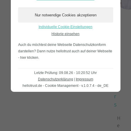
N
Individuelle Cookie-Einstellungen
i
Historie einsehen
l
Auch du möchtest deine Webseite Datenschutzkonform
s
darstellen? Dann nutze
hellotrust auch auf deiner Webseite
M
- hier klicken
.
ö
l
Letzte Prüfung: 09.08.26 - 10:20:52 Uhr
l
Datenschutzerklärung
|
Impressum
hellotrust.de - Cookie Management - v.1.0.7.4 - de_DE
e
r
s
H
e