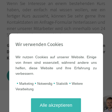
Wenn Sie Interesse an einem bestehenden Kurs
haben, oder einfach mal wissen wollen, wie ein
fertiger Kurs aussieht, können Sie sehr gerne Ihre
Kontaktdaten im Anfrage-Formular hinterlassen und
einer unserer Mitarbeiter wird sich innerhalb von 24
Stunden mit Ihnen in Verbindung setzen.
Wir verwenden Cookies
Gerne erstellen wir Ihnen einen kostenlosen
Demozugang mit Zugriff auf einen unserer
Wir nutzen Cookies auf unserer Website. Einige
Kurse.
von ihnen sind essenziell, während andere uns
helfen, diese Website und Ihre Erfahrung zu
verbessern.
Jetzt Demo anfragen!
•
•
•
•
Marketing
Notwendig
Statistik
Weitere
Verarbeitung