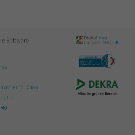
re Software
res
e
rning Produktion
eration