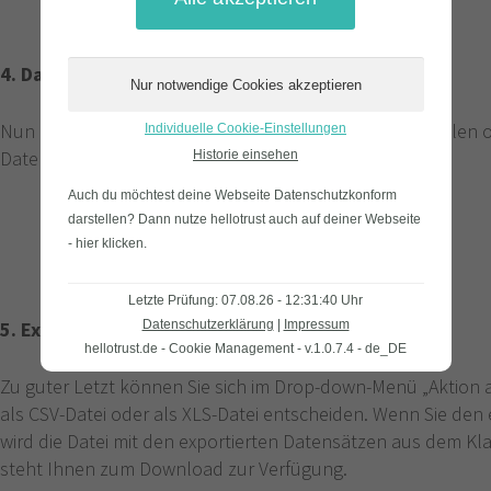
4. Datensätze auswählen
Nun können Sie entweder einzelne Datensätze auswählen ode
Individuelle Cookie-Einstellungen
Datensätze auswählen.
Historie einsehen
Auch du möchtest deine Webseite Datenschutzkonform
darstellen? Dann nutze
hellotrust auch auf deiner Webseite
- hier klicken
.
Letzte Prüfung: 07.08.26 - 12:31:40 Uhr
5. Export der Daten
Datenschutzerklärung
|
Impressum
hellotrust.de - Cookie Management - v.1.0.7.4 - de_DE
Zu guter Letzt können Sie sich im Drop-down-Menü „Aktion
als CSV-Datei oder als XLS-Datei entscheiden. Wenn Sie de
wird die Datei mit den exportierten Datensätzen aus dem 
steht Ihnen zum Download zur Verfügung.