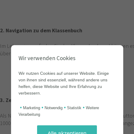
2. Navigation zu dem Klassenbuch
Im Lehrerzimmer finden Sie das Klassenbuch und können es 
über die Navigationsleiste öffnen.
Wir verwenden Cookies
Wir nutzen Cookies auf unserer Website. Einige
von ihnen sind essenziell, während andere uns
helfen, diese Website und Ihre Erfahrung zu
verbessern.
3. Zeilen anpassen
•
•
•
•
Marketing
Notwendig
Statistik
Weitere
Als Nächstes müssen Sie über den „Zeilen anpassen“-Button
Verarbeitung
1000 hochstufen, damit im Folgenden alle Datensätze ange