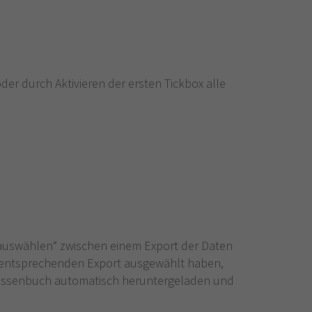
r durch Aktivieren der ersten Tickbox alle
 auswählen“ zwischen einem Export der Daten
n entsprechenden Export ausgewählt haben,
Klassenbuch automatisch heruntergeladen und