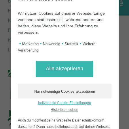
Blog
Features
Wir nutzen Cookies auf unserer Website. Einige
Kurse
von ihnen sind essenziell, während andere uns
helfen, diese Website und Ihre Erfahrung zu
E-Learning Produktion
verbessern.
Kooperation
•
•
•
•
Marketing
Notwendig
Statistik
Weitere
Login
Verarbeitung
Individuelle Cookie-Einstellungen
Historie einsehen
Auch du möchtest deine Webseite Datenschutzkonform
darstellen? Dann nutze
hellotrust auch auf deiner Webseite