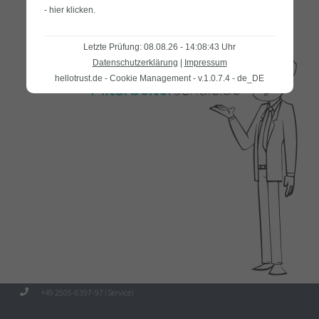
- hier klicken
.
Letzte Prüfung: 08.08.26 - 14:08:43 Uhr
Datenschutzerklärung
|
Impressum
hellotrust.de - Cookie Management - v.1.0.7.4 - de_DE
+49 2505-6397-97 (Service)