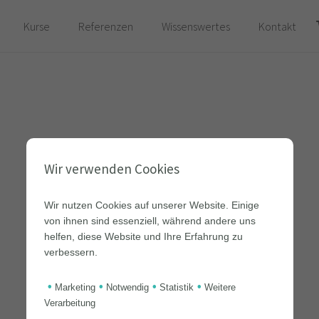
Kurse
Referenzen
Wissenswertes
Kontakt
Es befinden sich keine Produkte im Warenkorb.
Wir verwenden Cookies
Wir nutzen Cookies auf unserer Website. Einige
von ihnen sind essenziell, während andere uns
helfen, diese Website und Ihre Erfahrung zu
verbessern.
•
•
•
•
Marketing
Notwendig
Statistik
Weitere
Verarbeitung