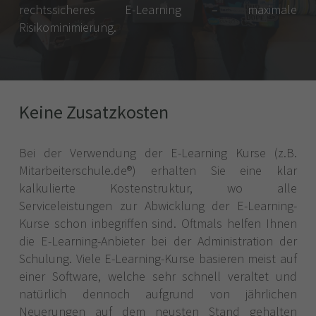
rechtssicheres E-Learning – maximale
Risikominimierung.
Keine Zusatzkosten
Bei der Verwendung der E-Learning Kurse (z.B.
Mitarbeiterschule.de®) erhalten Sie eine klar
kalkulierte Kostenstruktur, wo alle
Serviceleistungen zur Abwicklung der E-Learning-
Kurse schon inbegriffen sind. Oftmals helfen Ihnen
die E-Learning-Anbieter bei der Administration der
Schulung. Viele E-Learning-Kurse basieren meist auf
einer Software, welche sehr schnell veraltet und
natürlich dennoch aufgrund von jährlichen
Neuerungen auf dem neusten Stand gehalten