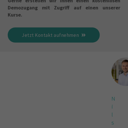
Gerne erstellen wir Ihnen einen kostenlosen
Demozugang mit Zugriff auf einen unserer
Kurse.
Jetzt Kontakt aufnehmen
N
i
l
s