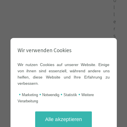
ö
l
l
e
r
s
i
s
Wir verwenden Cookies
t
G
Wir nutzen Cookies auf unserer Website. Einige
r
von ihnen sind essenziell, während andere uns
ü
helfen, diese Website und Ihre Erfahrung zu
verbessern.
n
d
•
•
•
•
Marketing
Notwendig
Statistik
Weitere
e
Verarbeitung
r
u
n