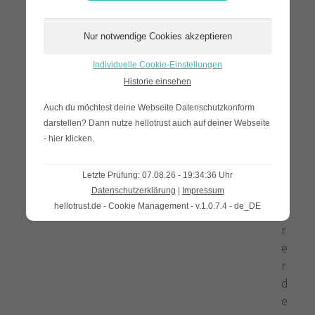
d
G
e
s
Individuelle Cookie-Einstellungen
c
Historie einsehen
h
ä
Auch du möchtest deine Webseite Datenschutzkonform
f
darstellen? Dann nutze
hellotrust auch auf deiner Webseite
- hier klicken
.
t
s
f
Letzte Prüfung: 07.08.26 - 19:34:36 Uhr
Datenschutzerklärung
|
Impressum
ü
hellotrust.de - Cookie Management - v.1.0.7.4 - de_DE
h
r
e
r
d
e