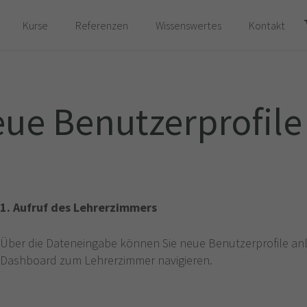
Kurse
Referenzen
Wissenswertes
Kontakt
Es befinden sich keine Produkte im Warenkorb.
eue Benutzerprofile
1. Aufruf des Lehrerzimmers
Über die Dateneingabe können Sie neue Benutzerprofile an
Dashboard zum Lehrerzimmer navigieren.