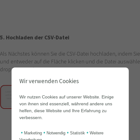
5. Hochladen der CSV-Datei
Als Nächstes können Sie die CSV-Datei hochladen, indem Si
und entweder auf die Fläche klicken und die Datei auswählen
drop hineinziehen.
Wir verwenden Cookies
Wir nutzen Cookies auf unserer Website. Einige
von ihnen sind essenziell, während andere uns
helfen, diese Website und Ihre Erfahrung zu
verbessern.
•
•
•
•
Marketing
Notwendig
Statistik
Weitere