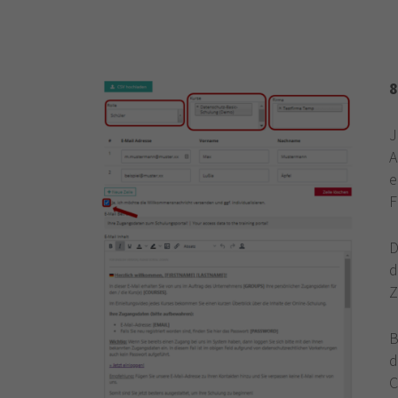
8
J
A
e
F
D
d
Z
B
d
C