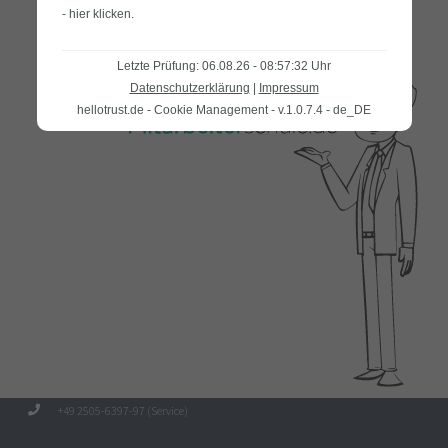
- hier klicken
.
Letzte Prüfung: 06.08.26 - 08:57:32 Uhr
Datenschutzerklärung
|
Impressum
hellotrust.de - Cookie Management - v.1.0.7.4 - de_DE
+49 2505-6397-97 (Service)