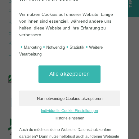
Blog
Features
Wir nutzen Cookies auf unserer Website. Einige
Kurse
von ihnen sind essenziell, während andere uns
helfen, diese Website und Ihre Erfahrung zu
E-Learning Produktion
verbessern.
Kooperation
•
•
•
•
Marketing
Notwendig
Statistik
Weitere
Login
Verarbeitung
Individuelle Cookie-Einstellungen
Historie einsehen
Auch du möchtest deine Webseite Datenschutzkonform
darstellen? Dann nutze
hellotrust auch auf deiner Webseite